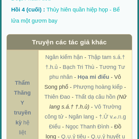
Hồi 4 (cuối) :
Thủy hiên quần hiệp họp - Bể
lửa một gươm bay
Truyện các tác giả khác
Ngân kiếm hận
-
Thập tam s.á.†
†.h.ủ
-
Bạch Tri Thù
-
Tương Tư
phu nhân
-
Họa mi điểu
- Vô
Thẩm
Song phổ -
Phượng hoàng kiếp
-
Thăng
Thiên Đao
-
Thất dạ câu hồn
(Nữ
Y
lang s.á.† †.h.ủ)
-
Vô Trường
truyền
công tử
-
Ngân lang
-
†.Ử v.ℴ.ᥒ.g
kỳ
hệ
Điểu
-
Ngọc Thanh Đình
- Đồ
liệt
long -
Q.∪.ỷ tiêu
-
Q.∪.ỷ huyết u