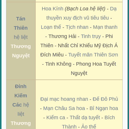
Hoa Kính
(Bạch Loa hệ liệt)
-
Dạ
thuyền xuy địch vũ tiêu tiêu
-
Tán
Loạn thế
-
Tịch nhan
-
Mạn thanh
Thiên
- Thương Hải -
Tinh trụy
- Phi
hệ liệt
Thiên - Nhất Chỉ Khiếu Mỹ Địch Á
Thương
Đích Miêu -
Tuyết mãn Thiên Sơn
Nguyệt
- Tinh Không - Phong Hoa Tuyết
Nguyệt
Đỉnh
Kiếm
Đại mạc hoang nhan
-
Đế Đô Phủ
Các
hệ
-
Mạn Châu Sa hoa
-
Bỉ Ngạn hoa
liệt
-
Kiếm ca
-
Thất dạ tuyết
-
Bích
Thương
Thành
-
Ảo thế