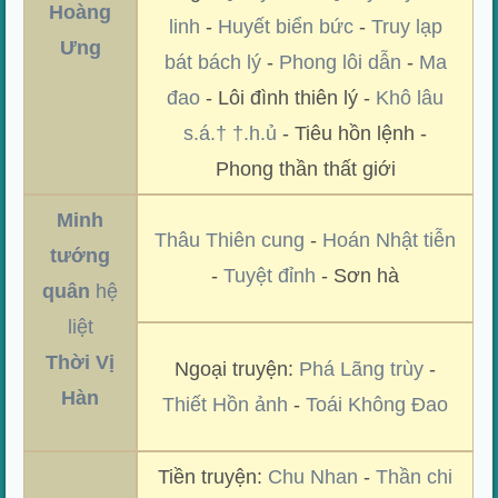
Hoàng
linh
-
Huyết biển bức
-
Truy lạp
Ưng
bát bách lý
-
Phong lôi dẫn
-
Ma
đao
- Lôi đình thiên lý -
Khô lâu
s.á.† †.h.ủ
- Tiêu hồn lệnh -
Phong thần thất giới
Minh
Thâu Thiên cung
-
Hoán Nhật tiễn
tướng
-
Tuyệt đỉnh
- Sơn hà
quân
hệ
liệt
Thời Vị
Ngoại truyện:
Phá Lãng trùy
-
Hàn
Thiết Hồn ảnh
-
Toái Không Đao
Tiền truyện:
Chu Nhan
-
Thần chi