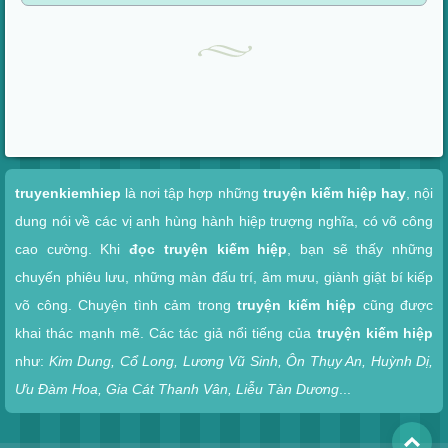
Xem nhanh
truyenkiemhiep
là nơi tập hợp những
truyện kiếm hiệp hay
, nội
dung nói về các vị anh hùng hành hiệp trượng nghĩa, có võ công
cao cường. Khi
đọc truyện kiếm hiệp
, bạn sẽ thấy những
chuyến phiêu lưu, những màn đấu trí, âm mưu, giành giật bí kiếp
võ công. Chuyện tình cảm trong
truyện kiếm hiệp
cũng được
khai thác mạnh mẽ. Các tác giả nổi tiếng của
truyện kiếm hiệp
như:
Kim Dung, Cổ Long, Lương Vũ Sinh, Ôn Thụy An, Huỳnh Dị,
Ưu Đàm Hoa, Gia Cát Thanh Vân, Liễu Tàn Dương
...
To