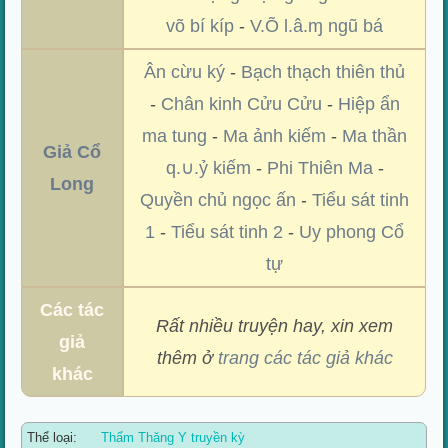
võ bí kíp
-
V.Õ l.â.ɱ ngũ bá
Ân cừu ký
-
Bạch thạch thiên thủ
-
Chân kinh Cửu Cửu
-
Hiệp ẩn
ma tung
-
Ma ảnh kiếm
-
Ma thần
Giả Cổ
q.∪.ỷ kiếm
-
Phi Thiên Ma
-
Long
Quyền chủ ngọc ấn
-
Tiểu sát tinh
1
-
Tiểu sát tinh 2
-
Uy phong Cổ
tự
Các tác
Rất nhiều truyện hay, xin xem
giả
thêm ở
trang các tác giả khác
khác
Thể loại:
Thẩm Thăng Y truyền kỳ