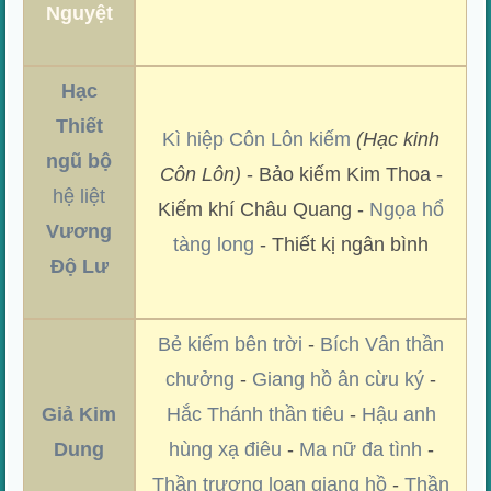
Nguyệt
Hạc
Thiết
Kì hiệp Côn Lôn kiếm
(Hạc kinh
ngũ bộ
Côn Lôn)
- Bảo kiếm Kim Thoa -
hệ liệt
Kiếm khí Châu Quang -
Ngọa hổ
Vương
tàng long
- Thiết kị ngân bình
Độ Lư
Bẻ kiếm bên trời
-
Bích Vân thần
chưởng
-
Giang hồ ân cừu ký
-
Giả Kim
Hắc Thánh thần tiêu
-
Hậu anh
Dung
hùng xạ điêu
-
Ma nữ đa tình
-
Thần trượng loạn giang hồ
-
Thần