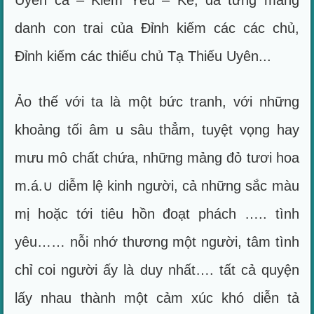
Uyên ca – Kiếm Yêu – Kẻ, đã từng mang
danh con trai của Đỉnh kiếm các các chủ,
Đỉnh kiếm các thiếu chủ Tạ Thiếu Uyên...
Ảo thế với ta là một bức tranh, với những
khoảng tối âm u sâu thẳm, tuyệt vọng hay
mưu mô chất chứa, những mảng đỏ tươi hoa
m.á.∪ diễm lệ kinh người, cả những sắc màu
mị hoặc tới tiêu hồn đoạt phách ….. tình
yêu…… nỗi nhớ thương một người, tâm tình
chỉ coi người ấy là duy nhất…. tất cả quyện
lấy nhau thành một cảm xúc khó diễn tả