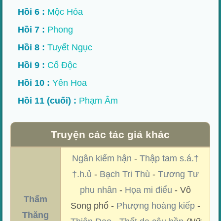
Hồi 6 :
Mộc Hỏa
Hồi 7 :
Phong
Hồi 8 :
Tuyết Ngục
Hồi 9 :
Cổ Độc
Hồi 10 :
Yên Hoa
Hồi 11 (cuối) :
Phạm Âm
Truyện các tác giả khác
Ngân kiếm hận
-
Thập tam s.á.†
†.h.ủ
-
Bạch Tri Thù
-
Tương Tư
phu nhân
-
Họa mi điểu
- Vô
Thẩm
Song phổ -
Phượng hoàng kiếp
-
Thăng