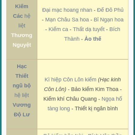
Kiếm
Đại mạc hoang nhan
-
Đế Đô Phủ
Các
hệ
-
Mạn Châu Sa hoa
-
Bỉ Ngạn hoa
liệt
-
Kiếm ca
-
Thất dạ tuyết
-
Bích
Thương
Thành
-
Ảo thế
Nguyệt
Hạc
Thiết
Kì hiệp Côn Lôn kiếm
(Hạc kinh
ngũ bộ
Côn Lôn)
- Bảo kiếm Kim Thoa -
hệ liệt
Kiếm khí Châu Quang -
Ngọa hổ
Vương
tàng long
- Thiết kị ngân bình
Độ Lư