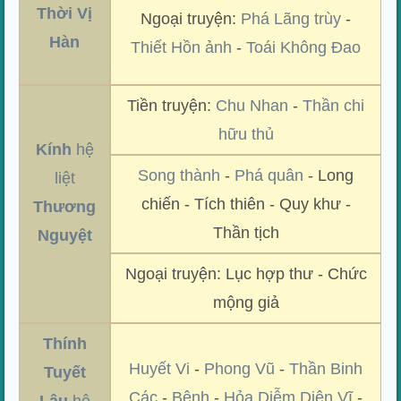
Thời Vị
Ngoại truyện:
Phá Lãng trùy
-
Hàn
Thiết Hồn ảnh
-
Toái Không Đao
Tiền truyện:
Chu Nhan
-
Thần chi
hữu thủ
Kính
hệ
Song thành
-
Phá quân
- Long
liệt
chiến - Tích thiên - Quy khư -
Thương
Thần tịch
Nguyệt
Ngoại truyện: Lục hợp thư - Chức
mộng giả
Thính
Huyết Vi
-
Phong Vũ
-
Thần Binh
Tuyết
Các
-
Bệnh
-
Hỏa Diễm Diên Vĩ
-