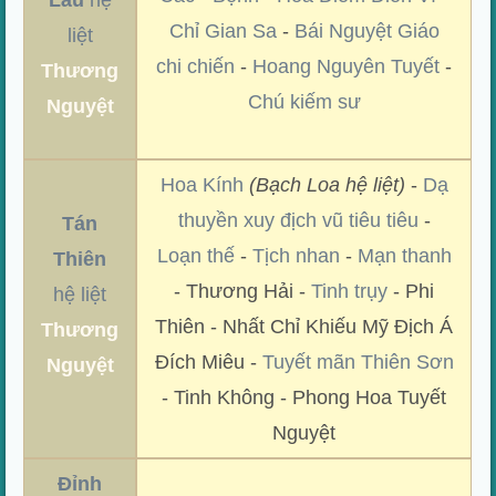
Lâu
hệ
Chỉ Gian Sa
-
Bái Nguyệt Giáo
liệt
chi chiến
-
Hoang Nguyên Tuyết
-
Thương
Chú kiếm sư
Nguyệt
Hoa Kính
(Bạch Loa hệ liệt)
-
Dạ
thuyền xuy địch vũ tiêu tiêu
-
Tán
Loạn thế
-
Tịch nhan
-
Mạn thanh
Thiên
- Thương Hải -
Tinh trụy
- Phi
hệ liệt
Thiên - Nhất Chỉ Khiếu Mỹ Địch Á
Thương
Đích Miêu -
Tuyết mãn Thiên Sơn
Nguyệt
- Tinh Không - Phong Hoa Tuyết
Nguyệt
Đỉnh