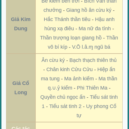
Bẻ kiếm bên trời
-
Bích Vân thần
chưởng
-
Giang hồ ân cừu ký
-
Giả Kim
Hắc Thánh thần tiêu
-
Hậu anh
Dung
hùng xạ điêu
-
Ma nữ đa tình
-
Thần trượng loạn giang hồ
-
Thần
võ bí kíp
-
V.Õ l.â.ɱ ngũ bá
Ân cừu ký
-
Bạch thạch thiên thủ
-
Chân kinh Cửu Cửu
-
Hiệp ẩn
ma tung
-
Ma ảnh kiếm
-
Ma thần
Giả Cổ
q.∪.ỷ kiếm
-
Phi Thiên Ma
-
Long
Quyền chủ ngọc ấn
-
Tiểu sát tinh
1
-
Tiểu sát tinh 2
-
Uy phong Cổ
tự
Các tác