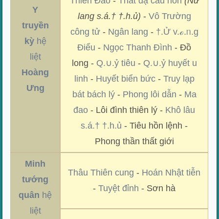
Thiên Đao
-
Thất dạ câu hồn
(Nữ
Y
lang s.á.† †.h.ủ)
-
Vô Trường
truyền
công tử
-
Ngân lang
-
†.Ử v.ℴ.ᥒ.g
kỳ
hệ
Điểu
-
Ngọc Thanh Đình
- Đồ
liệt
long -
Q.∪.ỷ tiêu
-
Q.∪.ỷ huyết u
Hoàng
linh
-
Huyết biển bức
-
Truy lạp
Ưng
bát bách lý
-
Phong lôi dẫn
-
Ma
đao
- Lôi đình thiên lý -
Khô lâu
s.á.† †.h.ủ
- Tiêu hồn lệnh -
Phong thần thất giới
Minh
Thâu Thiên cung
-
Hoán Nhật tiễn
tướng
-
Tuyệt đỉnh
- Sơn hà
quân
hệ
liệt