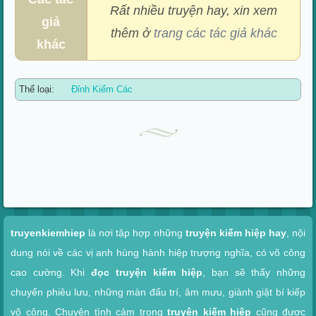
Rất nhiều truyện hay, xin xem
giả
thêm ở
trang các tác giả khác
khác
Thể loại:
Đỉnh Kiếm Các
Xem nhanh
truyenkiemhiep
là nơi tập hợp những
truyện kiếm hiệp hay
, nội
dung nói về các vị anh hùng hành hiệp trượng nghĩa, có võ công
cao cường. Khi
đọc truyện kiếm hiệp
, bạn sẽ thấy những
chuyến phiêu lưu, những màn đấu trí, âm mưu, giành giật bí kiếp
võ công. Chuyện tình cảm trong
truyện kiếm hiệp
cũng được