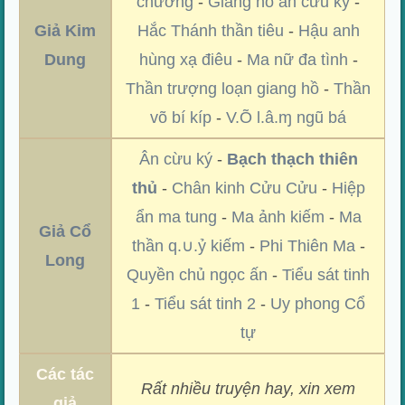
chưởng
-
Giang hồ ân cừu ký
-
Giả Kim
Hắc Thánh thần tiêu
-
Hậu anh
Dung
hùng xạ điêu
-
Ma nữ đa tình
-
Thần trượng loạn giang hồ
-
Thần
võ bí kíp
-
V.Õ l.â.ɱ ngũ bá
Ân cừu ký
-
Bạch thạch thiên
thủ
-
Chân kinh Cửu Cửu
-
Hiệp
ẩn ma tung
-
Ma ảnh kiếm
-
Ma
Giả Cổ
thần q.∪.ỷ kiếm
-
Phi Thiên Ma
-
Long
Quyền chủ ngọc ấn
-
Tiểu sát tinh
1
-
Tiểu sát tinh 2
-
Uy phong Cổ
tự
Các tác
Rất nhiều truyện hay, xin xem
giả