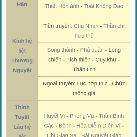
Hàn
Thiết Hồn ảnh
-
Toái Không Đao
Tiền truyện:
Chu Nhan
-
Thần chi
hữu thủ
Kính
hệ
Song thành
-
Phá quân
- Long
liệt
chiến - Tích thiên - Quy khư -
Thương
Thần tịch
Nguyệt
Ngoại truyện: Lục hợp thư - Chức
mộng giả
Thính
Huyết Vi
-
Phong Vũ
-
Thần Binh
Tuyết
Các
-
Bệnh
-
Hỏa Diễm Diên Vĩ
-
Lâu
hệ
Chỉ Gian Sa
-
Bái Nguyệt Giáo
liệt