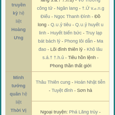
lang s.á.† †.h.ủ)
-
Vô Trường
truyền
công tử
-
Ngân lang
-
†.Ử v.ℴ.ᥒ.g
kỳ
hệ
Điểu
-
Ngọc Thanh Đình
- Đồ
liệt
long -
Q.∪.ỷ tiêu
-
Q.∪.ỷ huyết u
Hoàng
linh
-
Huyết biển bức
-
Truy lạp
Ưng
bát bách lý
-
Phong lôi dẫn
-
Ma
đao
- Lôi đình thiên lý -
Khô lâu
s.á.† †.h.ủ
- Tiêu hồn lệnh -
Phong thần thất giới
Minh
Thâu Thiên cung
-
Hoán Nhật tiễn
tướng
-
Tuyệt đỉnh
- Sơn hà
quân
hệ
liệt
Thời Vị
Ngoại truyện:
Phá Lãng trùy
-