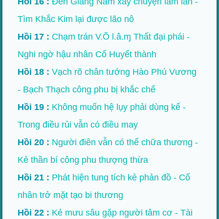
Hồi 16 :
Đến Giang Nam xảy chuyện lầm lẫn -
Tìm Khắc Kim lại được lão nô
Hồi 17 :
Chạm trán V.Õ l.â.ɱ Thất đại phái -
Nghi ngờ hậu nhân Cổ Huyết thành
Hồi 18 :
Vạch rõ chân tướng Hào Phú Vương
- Bạch Thạch công phu bị khắc chế
Hồi 19 :
Không muốn hệ lụy phải dùng kế -
Trong điều rủi vẫn có điều may
Hồi 20 :
Người điên vẫn có thể chữa thương -
Kẻ thần bí công phu thượng thừa
Hồi 21 :
Phát hiện tung tích kẻ phản đồ - Cố
nhân trở mặt tạo bi thương
Hồi 22 :
Kẻ mưu sâu gặp người tâm cơ - Tài