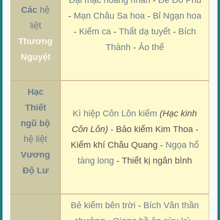
Đại mạc hoang nhan
-
Đế Đô Phủ
Các
hệ
-
Mạn Châu Sa hoa
-
Bỉ Ngạn hoa
liệt
-
Kiếm ca
-
Thất dạ tuyết
-
Bích
Thương
Thành
-
Ảo thế
Nguyệt
Hạc
Thiết
Kì hiệp Côn Lôn kiếm
(Hạc kinh
ngũ bộ
Côn Lôn)
- Bảo kiếm Kim Thoa -
hệ liệt
Kiếm khí Châu Quang -
Ngọa hổ
Vương
tàng long
- Thiết kị ngân bình
Độ Lư
Bẻ kiếm bên trời
-
Bích Vân thần