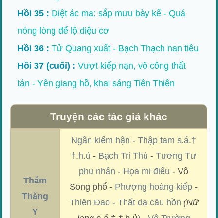
Hồi 35 :
Diệt ác ma: sắp mưu bày kế - Quá
nóng lòng để lộ diệu cơ
Hồi 36 :
Tử Quang xuất - Bạch Thạch nan tiêu
Hồi 37 (cuối) :
Vượt kiếp nạn, võ công thất
tán - Yên giang hồ, khai sáng Tiên Thiên
Truyện các tác giả khác
Ngân kiếm hận
-
Thập tam s.á.†
†.h.ủ
-
Bạch Tri Thù
-
Tương Tư
phu nhân
-
Họa mi điểu
- Vô
Thẩm
Song phổ -
Phượng hoàng kiếp
-
Thăng
Thiên Đao
-
Thất dạ câu hồn
(Nữ
Y