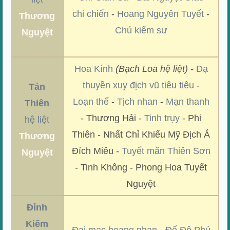
chi chiến
-
Hoang Nguyên Tuyết
-
Thương
Chú kiếm sư
Nguyệt
Hoa Kính
(Bạch Loa hệ liệt)
-
Dạ
thuyền xuy địch vũ tiêu tiêu
-
Tán
Loạn thế
-
Tịch nhan
-
Mạn thanh
Thiên
- Thương Hải -
Tinh trụy
- Phi
hệ liệt
Thiên - Nhất Chỉ Khiếu Mỹ Địch Á
Thương
Đích Miêu -
Tuyết mãn Thiên Sơn
Nguyệt
- Tinh Không - Phong Hoa Tuyết
Nguyệt
Đỉnh
Kiếm