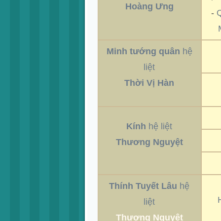
Hoàng Ưng
-
Q
Minh tướng quân
hệ
liệt
Thời Vị Hàn
Kính
hệ liệt
Thương Nguyệt
Thính Tuyết Lâu
hệ
liệt
Thương Nguyệt