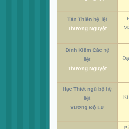
Tán Thiên
hệ liệt
Mạ
Thương Nguyệt
Đỉnh Kiếm Các
hệ
Đạ
liệt
Thương Nguyệt
Hạc Thiết ngũ bộ
hệ
Kì
liệt
Vương Độ Lư
Bẻ