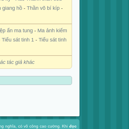
n giang hồ
-
Thần võ bí kíp
-
ệp ẩn ma tung
-
Ma ảnh kiếm
-
Tiểu sát tinh 1
-
Tiểu sát tinh
các tác giả khác
ợng nghĩa, có võ công cao cường. Khi
đọc