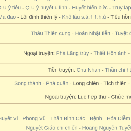
.∪.ỷ tiêu
-
Q.∪.ỷ huyết u linh
-
Huyết biển bức
-
Truy lạp
Ma đao
- Lôi đình thiên lý -
Khô lâu s.á.† †.h.ủ
- Tiêu hồn
Thâu Thiên cung
-
Hoán Nhật tiễn
-
Tuyệt 
Ngoại truyện:
Phá Lãng trùy
-
Thiết Hồn ảnh
Tiền truyện:
Chu Nhan
-
Thần chi h
Song thành
-
Phá quân
- Long chiến - Tích thiên 
Ngoại truyện: Lục hợp thư - Chức m
Huyết Vi
-
Phong Vũ
-
Thần Binh Các
-
Bệnh
-
Hỏa Diễm 
Nguyệt Giáo chi chiến
-
Hoang Nguyên Tuyế