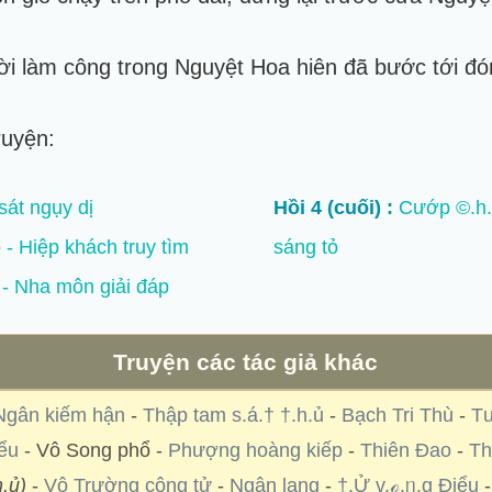
i làm công trong Nguyệt Hoa hiên đã bước tới đó
ruyện:
át ngụy dị
Hồi 4 (cuối) :
Cướp ©.h.ế
- Hiệp khách truy tìm
sáng tỏ
- Nha môn giải đáp
Truyện các tác giả khác
Ngân kiếm hận
-
Thập tam s.á.† †.h.ủ
-
Bạch Tri Thù
-
Tư
ểu
- Vô Song phổ -
Phượng hoàng kiếp
-
Thiên Đao
-
Th
h.ủ)
-
Vô Trường công tử
-
Ngân lang
-
†.Ử v.ℴ.ᥒ.g Điểu