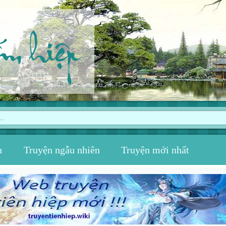
ếm hiệp
n
Truyện ngẫu nhiên
Truyện mới nhất