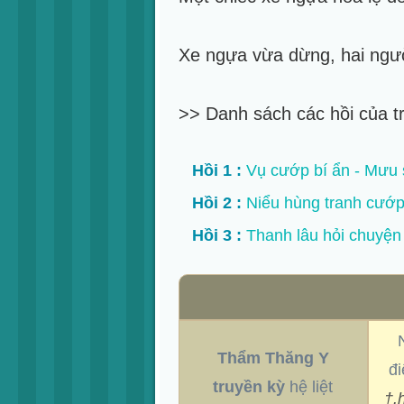
Xe ngựa vừa dừng, hai ngườ
>> Danh sách các hồi của t
Hồi 1 :
Vụ cướp bí ẩn - Mưu s
Hồi 2 :
Niểu hùng tranh cướp 
Hồi 3 :
Thanh lâu hỏi chuyện 
Thẩm Thăng Y
đi
truyền kỳ
hệ liệt
†.