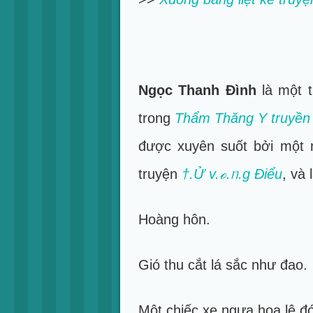
Ngọc Thanh Đình
là một 
trong
Thẩm Thăng Y truyền k
được xuyên suốt bởi một 
truyện
†.Ử v.ℴ.ᥒ.g Điểu
, và
Hoàng hôn.
Gió thu cắt lá sắc như đao.
Một chiếc xe ngựa hoa lệ đó