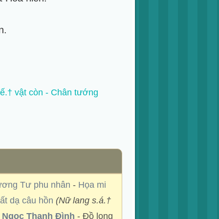
n.
.† vật còn - Chân tướng
ơng Tư phu nhân
-
Họa mi
ất dạ câu hồn
(Nữ lang s.á.†
-
Ngọc Thanh Đình
- Đồ long