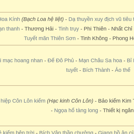
Hoa Kính
(Bạch Loa hệ liệt)
-
Dạ thuyền xuy địch vũ tiêu 
n thanh
- Thương Hải -
Tinh trụy
- Phi Thiên - Nhất Chỉ
Tuyết mãn Thiên Sơn
- Tinh Không - Phong H
i mạc hoang nhan
-
Đế Đô Phủ
-
Mạn Châu Sa hoa
-
Bỉ
tuyết
-
Bích Thành
-
Ảo thế
 hiệp Côn Lôn kiếm
(Hạc kinh Côn Lôn)
- Bảo kiếm Kim 
-
Ngọa hổ tàng long
- Thiết kị ngân
 kiếm bên trời
-
Bích Vân thần chưởng
-
Giang hồ ân c