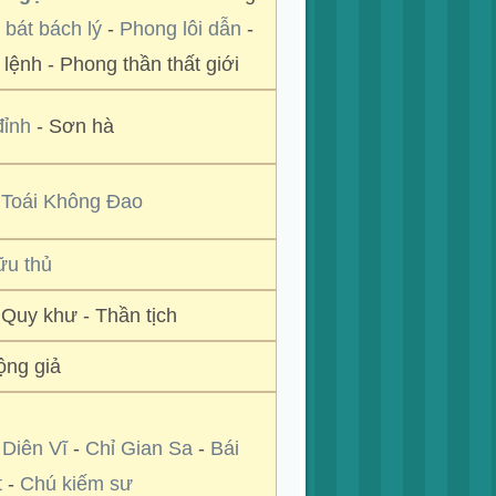
 bát bách lý
-
Phong lôi dẫn
-
 lệnh - Phong thần thất giới
đỉnh
- Sơn hà
-
Toái Không Đao
ữu thủ
- Quy khư - Thần tịch
ộng giả
Diên Vĩ
-
Chỉ Gian Sa
-
Bái
t
-
Chú kiếm sư