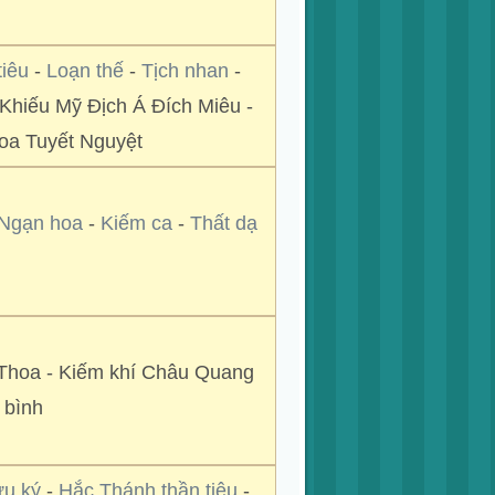
tiêu
-
Loạn thế
-
Tịch nhan
-
 Khiếu Mỹ Địch Á Đích Miêu -
oa Tuyết Nguyệt
 Ngạn hoa
-
Kiếm ca
-
Thất dạ
Thoa - Kiếm khí Châu Quang
 bình
ừu ký
-
Hắc Thánh thần tiêu
-