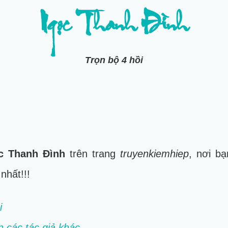
Ngọc Thanh Đình
Trọn bộ 4 hồi
c Thanh Đình
trên trang
truyenkiemhiep
, nơi bạ
 nhất!!!
i
n các tác giả khác