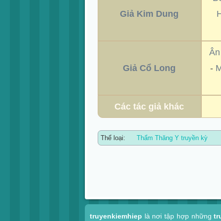
Giả Kim Dung
Ân
Giả Cổ Long
-
M
Các tác giả khác
Thể loại:
Thẩm Thăng Y truyền kỳ
Xem nhanh
truyenkiemhiep
là nơi tập hợp những
tr