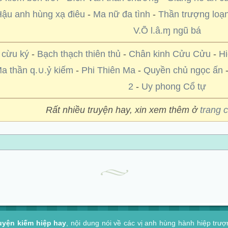
Hậu anh hùng xạ điêu
-
Ma nữ đa tình
-
Thần trượng loạ
V.Õ l.â.ɱ ngũ bá
 cừu ký
-
Bạch thạch thiên thủ
-
Chân kinh Cửu Cửu
-
Hi
a thần q.∪.ỷ kiếm
-
Phi Thiên Ma
-
Quyền chủ ngọc ấn
2
-
Uy phong Cổ tự
Rất nhiều truyện hay, xin xem thêm ở
trang 
uyện kiếm hiệp hay
, nội dung nói về các vị anh hùng hành hiệp trư