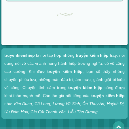
Xem nhanh
truyenkiemhiep
là nơi tập hợp những
truyện kiếm hiệp hay
, nội
dung nói về các vị anh hùng hành hiệp trượng nghĩa, có võ công
cao cường. Khi
đọc truyện kiếm hiệp
, bạn sẽ thấy những
chuyến phiêu lưu, những màn đấu trí, âm mưu, giành giật bí kiếp
võ công. Chuyện tình cảm trong
truyện kiếm hiệp
cũng được
khai thác mạnh mẽ. Các tác giả nổi tiếng của
truyện kiếm hiệp
như:
Kim Dung, Cổ Long, Lương Vũ Sinh, Ôn Thụy An, Huỳnh Dị,
Ưu Đàm Hoa, Gia Cát Thanh Vân, Liễu Tàn Dương
...
To