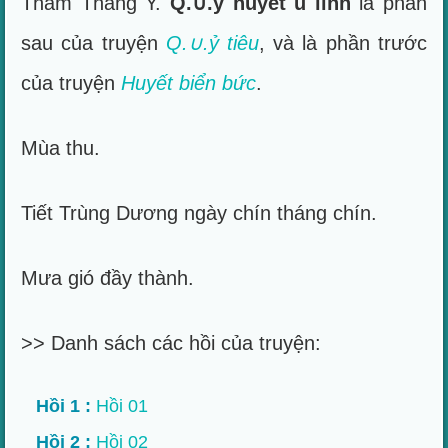
Thẩm Thăng Y.
Q.∪.ỷ huyết u linh
là phần
sau của truyện
Q.∪.ỷ tiêu
, và là phần trước
của truyện
Huyết biển bức
.
Mùa thu.
Tiết Trùng Dương ngày chín tháng chín.
Mưa gió đầy thành.
>> Danh sách các hồi của truyện:
Hồi 1 :
Hồi 01
Hồi 2 :
Hồi 02