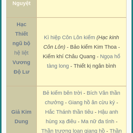
Nguyệt
Hạc
Thiết
Kì hiệp Côn Lôn kiếm
(Hạc kinh
ngũ bộ
Côn Lôn)
- Bảo kiếm Kim Thoa -
hệ liệt
Kiếm khí Châu Quang -
Ngọa hổ
Vương
tàng long
- Thiết kị ngân bình
Độ Lư
Bẻ kiếm bên trời
-
Bích Vân thần
chưởng
-
Giang hồ ân cừu ký
-
Giả Kim
Hắc Thánh thần tiêu
-
Hậu anh
Dung
hùng xạ điêu
-
Ma nữ đa tình
-
Thần trượng loạn giang hồ
-
Thần