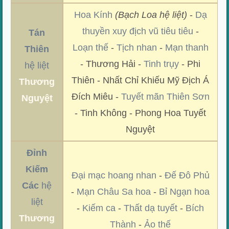
Hoa Kính
(Bạch Loa hệ liệt)
-
Dạ
thuyền xuy địch vũ tiêu tiêu
-
Tán
Loạn thế
-
Tịch nhan
-
Mạn thanh
Thiên
- Thương Hải -
Tinh trụy
- Phi
hệ liệt
Thiên - Nhất Chỉ Khiếu Mỹ Địch Á
Thương
Đích Miêu -
Tuyết mãn Thiên Sơn
Nguyệt
- Tinh Không - Phong Hoa Tuyết
Nguyệt
Đỉnh
Kiếm
Đại mạc hoang nhan
-
Đế Đô Phủ
Các
hệ
-
Mạn Châu Sa hoa
-
Bỉ Ngạn hoa
liệt
-
Kiếm ca
-
Thất dạ tuyết
-
Bích
Thương
Thành
-
Ảo thế