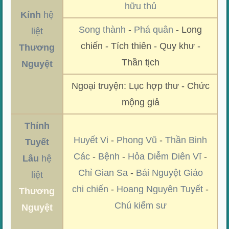
hữu thủ
Kính
hệ
Song thành
-
Phá quân
- Long
liệt
chiến - Tích thiên - Quy khư -
Thương
Thần tịch
Nguyệt
Ngoại truyện: Lục hợp thư - Chức
mộng giả
Thính
Huyết Vi
-
Phong Vũ
-
Thần Binh
Tuyết
Các
-
Bệnh
-
Hỏa Diễm Diên Vĩ
-
Lâu
hệ
Chỉ Gian Sa
-
Bái Nguyệt Giáo
liệt
chi chiến
-
Hoang Nguyên Tuyết
-
Thương
Chú kiếm sư
Nguyệt