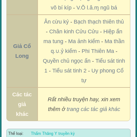
võ bí kíp
-
V.Õ l.â.ɱ ngũ bá
Ân cừu ký
-
Bạch thạch thiên thủ
-
Chân kinh Cửu Cửu
-
Hiệp ẩn
ma tung
-
Ma ảnh kiếm
-
Ma thần
Giả Cổ
q.∪.ỷ kiếm
-
Phi Thiên Ma
-
Long
Quyền chủ ngọc ấn
-
Tiểu sát tinh
1
-
Tiểu sát tinh 2
-
Uy phong Cổ
tự
Các tác
Rất nhiều truyện hay, xin xem
giả
thêm ở
trang các tác giả khác
khác
Thể loại:
Thẩm Thăng Y truyền kỳ