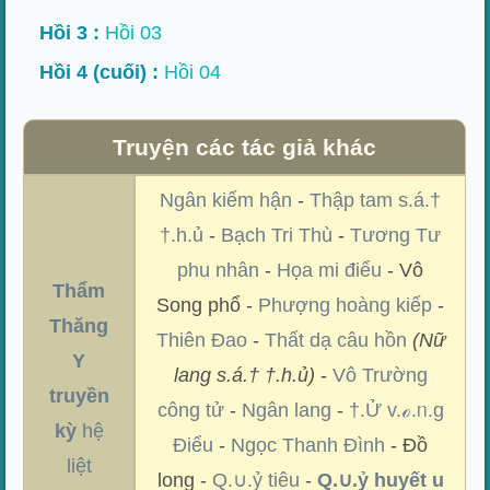
Hồi 3 :
Hồi 03
Hồi 4 (cuối) :
Hồi 04
Truyện các tác giả khác
Ngân kiếm hận
-
Thập tam s.á.†
†.h.ủ
-
Bạch Tri Thù
-
Tương Tư
phu nhân
-
Họa mi điểu
- Vô
Thẩm
Song phổ -
Phượng hoàng kiếp
-
Thăng
Thiên Đao
-
Thất dạ câu hồn
(Nữ
Y
lang s.á.† †.h.ủ)
-
Vô Trường
truyền
công tử
-
Ngân lang
-
†.Ử v.ℴ.ᥒ.g
kỳ
hệ
Điểu
-
Ngọc Thanh Đình
- Đồ
liệt
long -
Q.∪.ỷ tiêu
-
Q.∪.ỷ huyết u