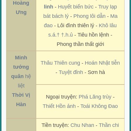
Hoàng
linh
-
Huyết biển bức
-
Truy lạp
Ưng
bát bách lý
-
Phong lôi dẫn
-
Ma
đao
- Lôi đình thiên lý -
Khô lâu
s.á.† †.h.ủ
- Tiêu hồn lệnh -
Phong thần thất giới
Minh
Thâu Thiên cung
-
Hoán Nhật tiễn
tướng
-
Tuyệt đỉnh
- Sơn hà
quân
hệ
liệt
Thời Vị
Ngoại truyện:
Phá Lãng trùy
-
Hàn
Thiết Hồn ảnh
-
Toái Không Đao
Tiền truyện:
Chu Nhan
-
Thần chi