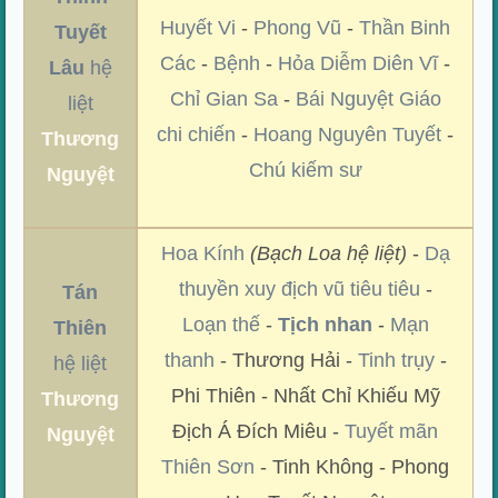
Huyết Vi
-
Phong Vũ
-
Thần Binh
Tuyết
Các
-
Bệnh
-
Hỏa Diễm Diên Vĩ
-
Lâu
hệ
Chỉ Gian Sa
-
Bái Nguyệt Giáo
liệt
chi chiến
-
Hoang Nguyên Tuyết
-
Thương
Chú kiếm sư
Nguyệt
Hoa Kính
(Bạch Loa hệ liệt)
-
Dạ
thuyền xuy địch vũ tiêu tiêu
-
Tán
Loạn thế
-
Tịch nhan
-
Mạn
Thiên
thanh
- Thương Hải -
Tinh trụy
-
hệ liệt
Phi Thiên - Nhất Chỉ Khiếu Mỹ
Thương
Địch Á Đích Miêu -
Tuyết mãn
Nguyệt
Thiên Sơn
- Tinh Không - Phong