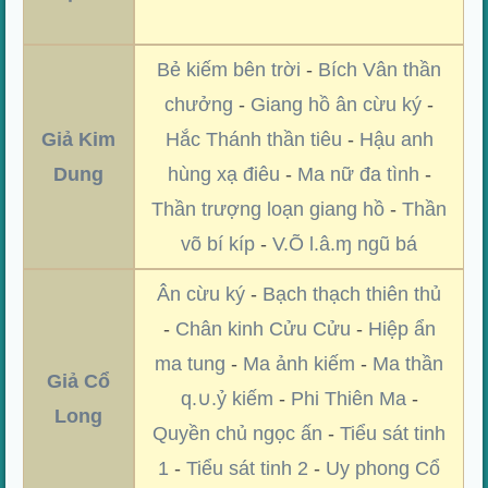
Bẻ kiếm bên trời
-
Bích Vân thần
chưởng
-
Giang hồ ân cừu ký
-
Giả Kim
Hắc Thánh thần tiêu
-
Hậu anh
Dung
hùng xạ điêu
-
Ma nữ đa tình
-
Thần trượng loạn giang hồ
-
Thần
võ bí kíp
-
V.Õ l.â.ɱ ngũ bá
Ân cừu ký
-
Bạch thạch thiên thủ
-
Chân kinh Cửu Cửu
-
Hiệp ẩn
ma tung
-
Ma ảnh kiếm
-
Ma thần
Giả Cổ
q.∪.ỷ kiếm
-
Phi Thiên Ma
-
Long
Quyền chủ ngọc ấn
-
Tiểu sát tinh
1
-
Tiểu sát tinh 2
-
Uy phong Cổ