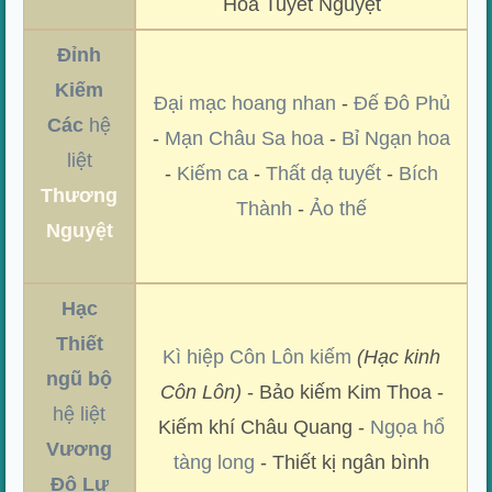
Hoa Tuyết Nguyệt
Đỉnh
Kiếm
Đại mạc hoang nhan
-
Đế Đô Phủ
Các
hệ
-
Mạn Châu Sa hoa
-
Bỉ Ngạn hoa
liệt
-
Kiếm ca
-
Thất dạ tuyết
-
Bích
Thương
Thành
-
Ảo thế
Nguyệt
Hạc
Thiết
Kì hiệp Côn Lôn kiếm
(Hạc kinh
ngũ bộ
Côn Lôn)
- Bảo kiếm Kim Thoa -
hệ liệt
Kiếm khí Châu Quang -
Ngọa hổ
Vương
tàng long
- Thiết kị ngân bình
Độ Lư