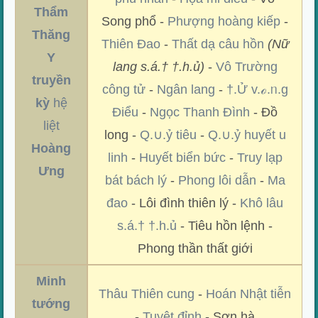
Thẩm
Song phổ -
Phượng hoàng kiếp
-
Thăng
Thiên Đao
-
Thất dạ câu hồn
(Nữ
Y
lang s.á.† †.h.ủ)
-
Vô Trường
truyền
công tử
-
Ngân lang
-
†.Ử v.ℴ.ᥒ.g
kỳ
hệ
Điểu
-
Ngọc Thanh Đình
- Đồ
liệt
long -
Q.∪.ỷ tiêu
-
Q.∪.ỷ huyết u
Hoàng
linh
-
Huyết biển bức
-
Truy lạp
Ưng
bát bách lý
-
Phong lôi dẫn
-
Ma
đao
- Lôi đình thiên lý -
Khô lâu
s.á.† †.h.ủ
- Tiêu hồn lệnh -
Phong thần thất giới
Minh
Thâu Thiên cung
-
Hoán Nhật tiễn
tướng
-
Tuyệt đỉnh
- Sơn hà