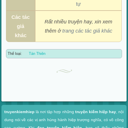
tự
Các tác
Rất nhiều truyện hay, xin xem
giả
thêm ở
trang các tác giả khác
khác
Thể loại:
Tán Thiên
Xem nhanh
truyenkiemhiep
là nơi tập hợp những
truyện kiếm hiệp hay
, nội
dung nói về các vị anh hùng hành hiệp trượng nghĩa, có võ công
cao cường. Khi
đọc truyện kiếm hiệp
, bạn sẽ thấy những