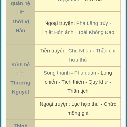
quân
hệ
liệt
Thời Vị
Ngoại truyện:
Phá Lãng trùy
-
Hàn
Thiết Hồn ảnh
-
Toái Không Đao
Tiền truyện:
Chu Nhan
-
Thần chi
hữu thủ
Kính
hệ
Song thành
-
Phá quân
- Long
liệt
chiến - Tích thiên - Quy khư -
Thương
Thần tịch
Nguyệt
Ngoại truyện: Lục hợp thư - Chức
mộng giả
Thính