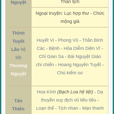
Thần tịch
Nguyệt
Ngoại truyện: Lục hợp thư - Chức
mộng giả
Thính
Huyết Vi
-
Phong Vũ
-
Thần Binh
Tuyết
Các
-
Bệnh
-
Hỏa Diễm Diên Vĩ
-
Lâu
hệ
Chỉ Gian Sa
-
Bái Nguyệt Giáo
liệt
chi chiến
-
Hoang Nguyên Tuyết
-
Thương
Chú kiếm sư
Nguyệt
Hoa Kính
(Bạch Loa hệ liệt)
-
Dạ
thuyền xuy địch vũ tiêu tiêu
-
Tán
Loạn thế
-
Tịch nhan
-
Mạn thanh
Thiên