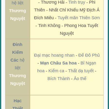
- Thương Hải -
Tinh trụy
- Phi
hệ liệt
Thiên - Nhất Chỉ Khiếu Mỹ Địch Á
Thương
Đích Miêu -
Tuyết mãn Thiên Sơn
Nguyệt
- Tinh Không - Phong Hoa Tuyết
Nguyệt
Đỉnh
Kiếm
Đại mạc hoang nhan
-
Đế Đô Phủ
Các
hệ
-
Mạn Châu Sa hoa
-
Bỉ Ngạn
liệt
hoa
-
Kiếm ca
-
Thất dạ tuyết
-
Thương
Bích Thành
-
Ảo thế
Nguyệt
Hạc
Thiết