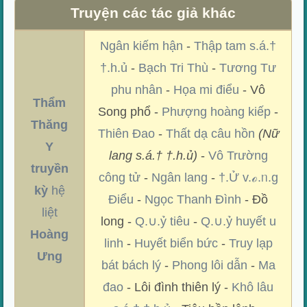
Truyện các tác giả khác
Ngân kiếm hận
-
Thập tam s.á.†
†.h.ủ
-
Bạch Tri Thù
-
Tương Tư
phu nhân
-
Họa mi điểu
- Vô
Thẩm
Song phổ -
Phượng hoàng kiếp
-
Thăng
Thiên Đao
-
Thất dạ câu hồn
(Nữ
Y
lang s.á.† †.h.ủ)
-
Vô Trường
truyền
công tử
-
Ngân lang
-
†.Ử v.ℴ.ᥒ.g
kỳ
hệ
Điểu
-
Ngọc Thanh Đình
- Đồ
liệt
long -
Q.∪.ỷ tiêu
-
Q.∪.ỷ huyết u
Hoàng
linh
-
Huyết biển bức
-
Truy lạp
Ưng
bát bách lý
-
Phong lôi dẫn
-
Ma
đao
- Lôi đình thiên lý -
Khô lâu