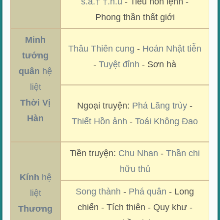
s.á.† †.h.ủ
- Tiêu hồn lệnh -
Phong thần thất giới
Minh
Thâu Thiên cung
-
Hoán Nhật tiễn
tướng
-
Tuyệt đỉnh
- Sơn hà
quân
hệ
liệt
Thời Vị
Ngoại truyện:
Phá Lãng trùy
-
Hàn
Thiết Hồn ảnh
-
Toái Không Đao
Tiền truyện:
Chu Nhan
-
Thần chi
hữu thủ
Kính
hệ
Song thành
-
Phá quân
- Long
liệt
chiến - Tích thiên - Quy khư -
Thương