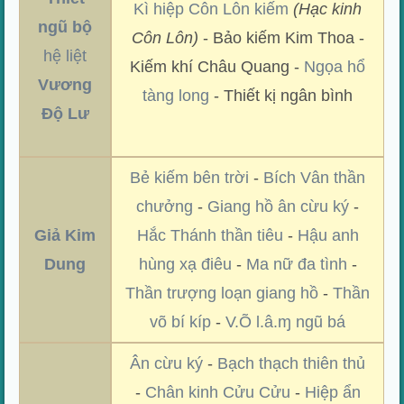
Kì hiệp Côn Lôn kiếm
(Hạc kinh
ngũ bộ
Côn Lôn)
- Bảo kiếm Kim Thoa -
hệ liệt
Kiếm khí Châu Quang -
Ngọa hổ
Vương
tàng long
- Thiết kị ngân bình
Độ Lư
Bẻ kiếm bên trời
-
Bích Vân thần
chưởng
-
Giang hồ ân cừu ký
-
Giả Kim
Hắc Thánh thần tiêu
-
Hậu anh
Dung
hùng xạ điêu
-
Ma nữ đa tình
-
Thần trượng loạn giang hồ
-
Thần
võ bí kíp
-
V.Õ l.â.ɱ ngũ bá
Ân cừu ký
-
Bạch thạch thiên thủ
-
Chân kinh Cửu Cửu
-
Hiệp ẩn