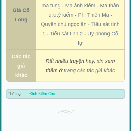
ma tung
-
Ma ảnh kiếm
-
Ma thần
Giả Cổ
q.∪.ỷ kiếm
-
Phi Thiên Ma
-
Long
Quyền chủ ngọc ấn
-
Tiểu sát tinh
1
-
Tiểu sát tinh 2
-
Uy phong Cổ
tự
Các tác
Rất nhiều truyện hay, xin xem
giả
thêm ở
trang các tác giả khác
khác
Thể loại:
Đỉnh Kiếm Các