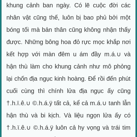
khung cảnh ban ngày. Có lẽ cuộc đời các
nhân vật cũng thế, luôn bị bao phủ bởi một
bóng tối mà bản thân cũng không nhận thấy
được. Những bông hoa đỏ rực mọc khắp nơi
kết hợp với màn đêm u ám đầy m.á.∪ và
hận thù làm cho khung cảnh như mô phỏng
lại chốn địa ngục kinh hoàng. Để rồi đến phút
cuối cùng thì chính lửa địa ngục ấy cũng
†.h.ï.ê.∪ ©.h.á.ÿ tất cả, kể cả m.á.∪ tanh lẫn
hận thù và bi kịch. Và liệu ngọn lửa ấy có
†.h.ï.ê.∪ ©.h.á.ÿ luôn cả hy vọng và trái tim