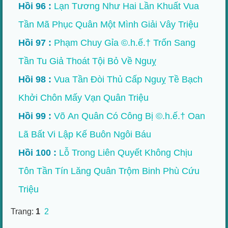
Hồi 96 :
Lạn Tương Như Hai Lần Khuất Vua
Tần Mã Phục Quân Một Mình Giải Vây Triệu
Hồi 97 :
Phạm Chuy Gỉa ©.h.ế.† Trốn Sang
Tần Tu Giả Thoát Tội Bỏ Về Nguỵ
Hồi 98 :
Vua Tần Đòi Thủ Cấp Nguỵ Tề Bạch
Khởi Chôn Mấy Vạn Quân Triệu
Hồi 99 :
Võ An Quân Có Công Bị ©.h.ế.† Oan
Lã Bất Vi Lập Kế Buôn Ngôi Báu
Hồi 100 :
Lỗ Trong Liên Quyết Không Chịu
Tôn Tần Tín Lăng Quân Trộm Binh Phù Cứu
Triệu
Trang:
1
2