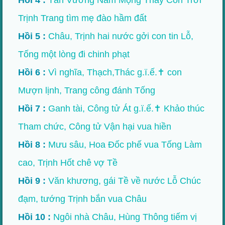
Hồi 4 :
Tần Vương Nằm Mộng Thấy Con Trời
Trịnh Trang tìm mẹ đào hầm đất
Hồi 5 :
Châu, Trịnh hai nước gởi con tin Lỗ,
Tống một lòng đi chinh phạt
Hồi 6 :
Vì nghĩa, Thạch,Thác g.ï.ế.✝ con
Mượn lịnh, Trang công đánh Tống
Hồi 7 :
Ganh tài, Công tử Át g.ï.ế.✝ Khảo thúc
Tham chức, Công tử Vận hại vua hiền
Hồi 8 :
Mưu sâu, Hoa Đốc phế vua Tống Làm
cao, Trịnh Hốt chê vợ Tề
Hồi 9 :
Văn khương, gái Tề về nước Lỗ Chúc
đạm, tướng Trịnh bắn vua Châu
Hồi 10 :
Ngôi nhà Châu, Hùng Thông tiếm vị