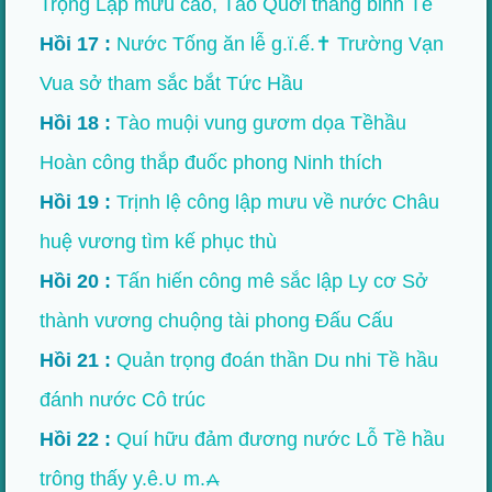
Trọng Lập mưu cao, Tào Quới thắng binh Tề
Hồi 17 :
Nước Tống ăn lễ g.ï.ế.✝ Trường Vạn
Vua sở tham sắc bắt Tức Hầu
Hồi 18 :
Tào muội vung gươm dọa Tềhầu
Hoàn công thắp đuốc phong Ninh thích
Hồi 19 :
Trịnh lệ công lập mưu về nước Châu
huệ vương tìm kế phục thù
Hồi 20 :
Tấn hiến công mê sắc lập Ly cơ Sở
thành vương chuộng tài phong Đấu Cấu
Hồi 21 :
Quản trọng đoán thần Du nhi Tề hầu
đánh nước Cô trúc
Hồi 22 :
Quí hữu đảm đương nước Lỗ Tề hầu
trông thấy y.ê.∪ m.⩜