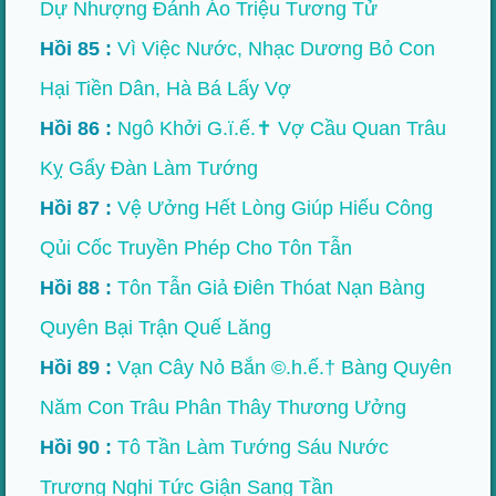
Dự Nhượng Đánh Áo Triệu Tương Tử
Hồi 85 :
Vì Việc Nước, Nhạc Dương Bỏ Con
Hại Tiền Dân, Hà Bá Lấy Vợ
Hồi 86 :
Ngô Khởi G.ï.ế.✝ Vợ Cầu Quan Trâu
Kỵ Gẩy Đàn Làm Tướng
Hồi 87 :
Vệ Ưởng Hết Lòng Giúp Hiếu Công
Qủi Cốc Truyền Phép Cho Tôn Tẫn
Hồi 88 :
Tôn Tẫn Giả Điên Thóat Nạn Bàng
Quyên Bại Trận Quế Lăng
Hồi 89 :
Vạn Cây Nỏ Bắn ©.h.ế.† Bàng Quyên
Năm Con Trâu Phân Thây Thương Ưởng
Hồi 90 :
Tô Tần Làm Tướng Sáu Nước
Trương Nghi Tức Giận Sang Tần