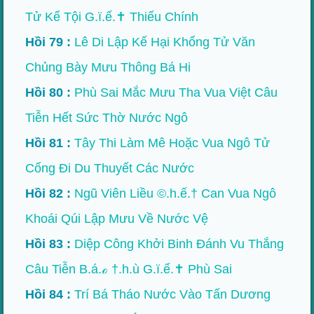
Tử Kể Tội G.ï.ế.✝ Thiếu Chính
Hồi 79 :
Lê Di Lập Kế Hại Khổng Tử Văn
Chủng Bày Mưu Thông Bá Hi
Hồi 80 :
Phù Sai Mắc Mưu Tha Vua Việt Câu
Tiễn Hết Sức Thờ Nước Ngô
Hồi 81 :
Tây Thi Làm Mê Hoặc Vua Ngô Tử
Cống Đi Du Thuyết Các Nước
Hồi 82 :
Ngũ Viên Liều ©.h.ế.† Can Vua Ngô
Khoái Qúi Lập Mưu Về Nước Vệ
Hồi 83 :
Diệp Công Khởi Binh Đánh Vu Thắng
Câu Tiễn B.á.ℴ †.h.ù G.ï.ế.✝ Phù Sai
Hồi 84 :
Trí Bá Tháo Nước Vào Tấn Dương