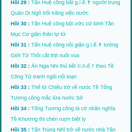
Hồi 29 :
Tấn Huệ công bắt g.ï.ế.✝ người trung
Quản Di Ngô trối trăng việc nước
Hồi 30 :
Tấn Huệ công bội ước cử binh Tần
Mục Cơ giận thân tự tử
Hồi 31 :
Tấn Huệ công nồi giận g.ï.ế.✝ tướng
Giới Tử Thôi cắt thịt nuôi vua
Hồi 32 :
Án Nga Nhi thủ tiết ©.h.ế.† theo Tề
Công Tử tranh ngôi nổi loạn
Hồi 33 :
Thế tử Chiêu trở về nưóc Tề Tống
Tương công mắc lừa nước Sở
Hồi 34 :
Tống Tương công lá cờ nhân nghĩa
Tề Khương thị chén ruợn biệt ly
Hồi 35 :
Tấn Trùng Nhĩ trở về nước nhà Tấn