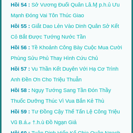
Hồi 54 :
Sở Vương Đuổi Quân Lâ.Ɱ p.h.ủ Ưu
Mạnh Đóng Vai Tôn Thúc Giao
Hồi 55 :
Giắt Dao Lẻn Vào Dinh Quân Sở Kết
Cỏ Bắt Được Tướng Nước Tần
Hồi 56 :
Tề Khoảnh Công Bày Cuộc Mua Cười
Phùng Sửu Phủ Thay Hình Cứu Chủ
Hồi 57 :
Vu Thần Kết Duyên Với Hạ Cơ Trình
Anh Đền Ơn Cho Triệu Thuẫn
Hồi 58 :
Ngụy Tướng Sang Tần Đón Thầy
Thuốc Dưỡng Thúc Vì Vua Bắn Kẻ Thù
Hồi 59 :
Tư Đồng Cậy Thế Tấn Lệ Công Triệu
Vũ B.á.ℴ †.h.ù Đồ Ngạn Giả