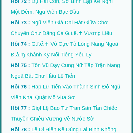
Hồi 72 :
Dụ Hai Con, Sở Bình Lập Kế Nghĩ
Một Đêm, Ngũ Viên Bạc Đầu
Hồi 73 :
Ngũ Viên Giả Dại Hát Giữa Chợ
Chuyên Chư Dâng Cá G.ï.ế.✝ Vương Liêu
Hồi 74 :
G.ï.ế.✝ Vô Cực Tỏ Lòng Nang Ngoã
Đ.â.ɱ Khánh Ky Nổi Tiếng Yêu Ly
Hồi 75 :
Tôn Vũ Dạy Cung Nữ Tập Trận Nang
Ngoã Bắt Chư Hầu Lễ Tiến
Hồi 76 :
Hạp Lư Tiến Vào Thành Sinh Đô Ngũ
Viện Khai Quật Mộ Vua Sở
Hồi 77 :
Giọt Lệ Bao Tư Tràn Sân Tần Chiếc
Thuyền Chiêu Vương Về Nước Sở
Hồi 78 :
Lê Di Hiến Kế Dùng Lai Binh Khổng