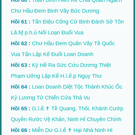
Hồi 60 :
Tuân Dinh Hiến Kế Chia Quân Ngạch
Chư Hầu Đem Binh Vây Bức Dương
Hồi 61 :
Tấn Điệu Công Cử Binh Đánh Sở Tôn
Lâ.Ɱ p.h.ủ Nổi Loạn Đuổi Vua
Hồi 62 :
Chư Hầu Đem Quân Vây Tề Quốc
Vua Tấn Lập Kế Đuổi Loan Doanh
Hồi 63 :
Kỳ Hề Ra Sức Cứu Dương Thiệt
Phạm Uởng Lập Kế H.ï.ế.p Ngụy Thư
Hồi 64 :
Loan Doanh Diệt Tộc Thành Khúc Ốc
Kỷ Lương Tử Chiến Cửa Thả Vu
Hồi 65 :
G.ï.ế.✝ Tề Quang, Thôi, Khánh Cướp
Quyền Rước Vệ Khản, Ninh Hỉ Chuyên Chính
Hồi 66 :
Miễn Dư G.ï.ế.✝ Hại Nhà Ninh Hi