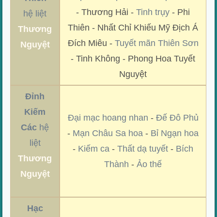
- Thương Hải -
Tinh trụy
- Phi
hệ liệt
Thiên - Nhất Chỉ Khiếu Mỹ Địch Á
Thương
Đích Miêu -
Tuyết mãn Thiên Sơn
Nguyệt
- Tinh Không - Phong Hoa Tuyết
Nguyệt
Đỉnh
Kiếm
Đại mạc hoang nhan
-
Đế Đô Phủ
Các
hệ
-
Mạn Châu Sa hoa
-
Bỉ Ngạn hoa
liệt
-
Kiếm ca
-
Thất dạ tuyết
-
Bích
Thương
Thành
-
Ảo thế
Nguyệt
Hạc