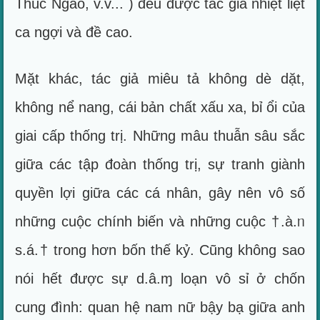
Thúc Ngao, v.v... ) đều được tác giả nhiệt liệt
ca ngợi và đề cao.
Mặt khác, tác giả miêu tả không dè dặt,
không nể nang, cái bản chất xấu xa, bỉ ổi của
giai cấp thống trị. Những mâu thuẫn sâu sắc
giữa các tập đoàn thống trị, sự tranh giành
quyền lợi giữa các cá nhân, gây nên vô số
những cuộc chính biến và những cuộc †.à.ᥒ
s.á.† trong hơn bốn thế kỷ. Cũng không sao
nói hết được sự d.â.ɱ loạn vô sỉ ở chốn
cung đình: quan hệ nam nữ bậy bạ giữa anh