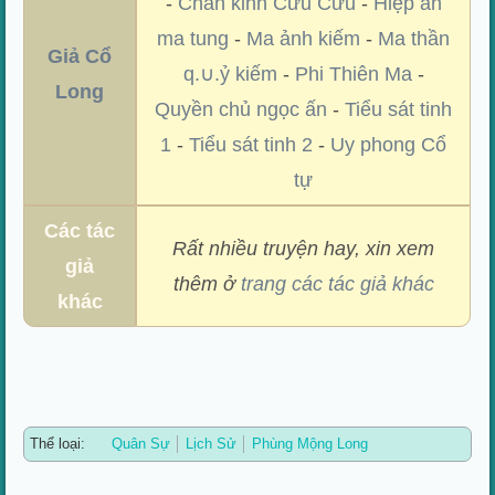
-
Chân kinh Cửu Cửu
-
Hiệp ẩn
ma tung
-
Ma ảnh kiếm
-
Ma thần
Giả Cổ
q.∪.ỷ kiếm
-
Phi Thiên Ma
-
Long
Quyền chủ ngọc ấn
-
Tiểu sát tinh
1
-
Tiểu sát tinh 2
-
Uy phong Cổ
tự
Các tác
Rất nhiều truyện hay, xin xem
giả
thêm ở
trang các tác giả khác
khác
Thể loại:
Quân Sự
Lịch Sử
Phùng Mộng Long