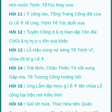
Nơi nước Trịnh, TềTúc thay vua
Hồi 11 :
Ỷ công lao, Tống Trang Công đòi của
G.ï.ế.✝ rể Ung, Trịnh Tế Túc đuổi vua
Hồi 12 :
Tuyên Công d.â.ɱ loạn lập Tân đài
CừDi â.ɱ ɱ.ư.u tôn vua khác
Hồi 13 :
Lỗ Hầu cùng vợ sang Tề Trịnh Vĩ,
chúa tôi bị g.ï.ế.✝
Hồi 14 :
Trái lệnh, Châu Thiên Tử nổi xung
Gặp ma, Tề Tương Công hoảng hốt
Hồi 15 :
Ung Lẫm lập mưu g.ï.ế.✝ tân chúa Lỗ
công bại trận nơi Kiều thời
Hồi 16 :
Giử lời hứa, Thúc Nha tiến Quản