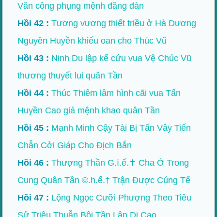
Văn công phụng mệnh đăng đàn
Hồi 42 :
Tương vương thiết triều ở Hà Dương
Nguyên Huyền khiếu oan cho Thúc Vũ
Hồi 43 :
Ninh Du lập kế cứu vua Vệ Chúc Vũ
thương thuyết lui quân Tần
Hồi 44 :
Thúc Thiêm lâm hình cãi vua Tấn
Huyền Cao giả mệnh khao quân Tần
Hồi 45 :
Mạnh Minh Cậy Tài Bị Tấn Vây Tiến
Chẫn Cởi Giáp Cho Địch Bắn
Hồi 46 :
Thượng Thần G.ï.ế.✝ Cha Ở Trong
Cung Quân Tần ©.h.ế.† Trận Được Cúng Tế
Hồi 47 :
Lộng Ngọc Cưỡi Phượng Theo Tiêu
Sử Triệu Thuẫn Bội Tần Lập Di Cao