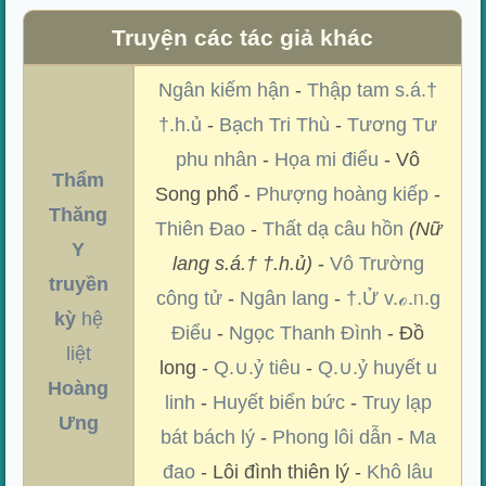
Truyện các tác giả khác
Ngân kiếm hận
-
Thập tam s.á.†
†.h.ủ
-
Bạch Tri Thù
-
Tương Tư
phu nhân
-
Họa mi điểu
- Vô
Thẩm
Song phổ -
Phượng hoàng kiếp
-
Thăng
Thiên Đao
-
Thất dạ câu hồn
(Nữ
Y
lang s.á.† †.h.ủ)
-
Vô Trường
truyền
công tử
-
Ngân lang
-
†.Ử v.ℴ.ᥒ.g
kỳ
hệ
Điểu
-
Ngọc Thanh Đình
- Đồ
liệt
long -
Q.∪.ỷ tiêu
-
Q.∪.ỷ huyết u
Hoàng
linh
-
Huyết biển bức
-
Truy lạp
Ưng
bát bách lý
-
Phong lôi dẫn
-
Ma
đao
- Lôi đình thiên lý -
Khô lâu