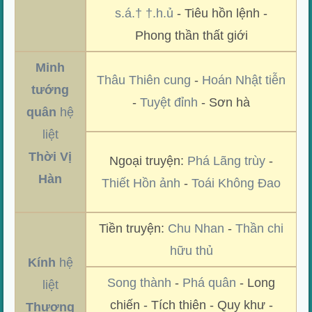
s.á.† †.h.ủ
- Tiêu hồn lệnh -
Phong thần thất giới
Minh
Thâu Thiên cung
-
Hoán Nhật tiễn
tướng
-
Tuyệt đỉnh
- Sơn hà
quân
hệ
liệt
Thời Vị
Ngoại truyện:
Phá Lãng trùy
-
Hàn
Thiết Hồn ảnh
-
Toái Không Đao
Tiền truyện:
Chu Nhan
-
Thần chi
hữu thủ
Kính
hệ
Song thành
-
Phá quân
- Long
liệt
chiến - Tích thiên - Quy khư -
Thương