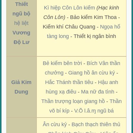
Thiết
Kì hiệp Côn Lôn kiếm
(Hạc kinh
ngũ bộ
Côn Lôn)
- Bảo kiếm Kim Thoa -
hệ liệt
Kiếm khí Châu Quang -
Ngọa hổ
Vương
tàng long
- Thiết kị ngân bình
Độ Lư
Bẻ kiếm bên trời
-
Bích Vân thần
chưởng
-
Giang hồ ân cừu ký
-
Giả Kim
Hắc Thánh thần tiêu
-
Hậu anh
Dung
hùng xạ điêu
-
Ma nữ đa tình
-
Thần trượng loạn giang hồ
-
Thần
võ bí kíp
-
V.Õ l.â.ɱ ngũ bá
Ân cừu ký
-
Bạch thạch thiên thủ