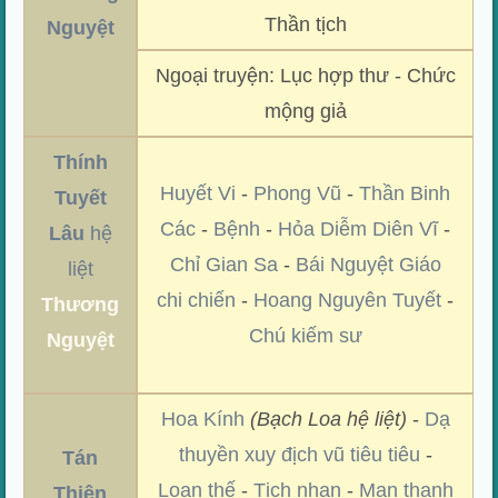
Thần tịch
Nguyệt
Ngoại truyện: Lục hợp thư - Chức
mộng giả
Thính
Huyết Vi
-
Phong Vũ
-
Thần Binh
Tuyết
Các
-
Bệnh
-
Hỏa Diễm Diên Vĩ
-
Lâu
hệ
Chỉ Gian Sa
-
Bái Nguyệt Giáo
liệt
chi chiến
-
Hoang Nguyên Tuyết
-
Thương
Chú kiếm sư
Nguyệt
Hoa Kính
(Bạch Loa hệ liệt)
-
Dạ
thuyền xuy địch vũ tiêu tiêu
-
Tán
Loạn thế
-
Tịch nhan
-
Mạn thanh
Thiên