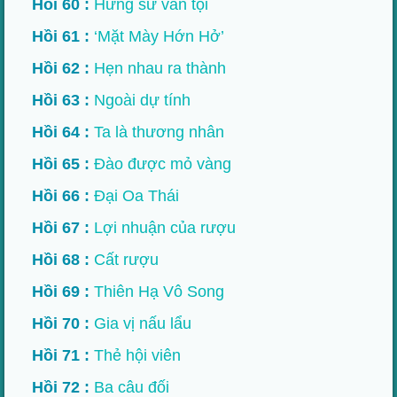
Hồi 60 :
Hưng sư vấn tội
Hồi 61 :
‘Mặt Mày Hớn Hở’
Hồi 62 :
Hẹn nhau ra thành
Hồi 63 :
Ngoài dự tính
Hồi 64 :
Ta là thương nhân
Hồi 65 :
Đào được mỏ vàng
Hồi 66 :
Đại Oa Thái
Hồi 67 :
Lợi nhuận của rượu
Hồi 68 :
Cất rượu
Hồi 69 :
Thiên Hạ Vô Song
Hồi 70 :
Gia vị nấu lẩu
Hồi 71 :
Thẻ hội viên
Hồi 72 :
Ba câu đối