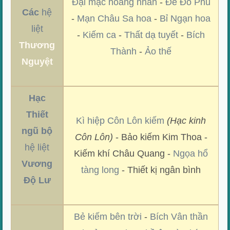
Đại mạc hoang nhan
-
Đế Đô Phủ
Các
hệ
-
Mạn Châu Sa hoa
-
Bỉ Ngạn hoa
liệt
-
Kiếm ca
-
Thất dạ tuyết
-
Bích
Thương
Thành
-
Ảo thế
Nguyệt
Hạc
Thiết
Kì hiệp Côn Lôn kiếm
(Hạc kinh
ngũ bộ
Côn Lôn)
- Bảo kiếm Kim Thoa -
hệ liệt
Kiếm khí Châu Quang -
Ngọa hổ
Vương
tàng long
- Thiết kị ngân bình
Độ Lư
Bẻ kiếm bên trời
-
Bích Vân thần