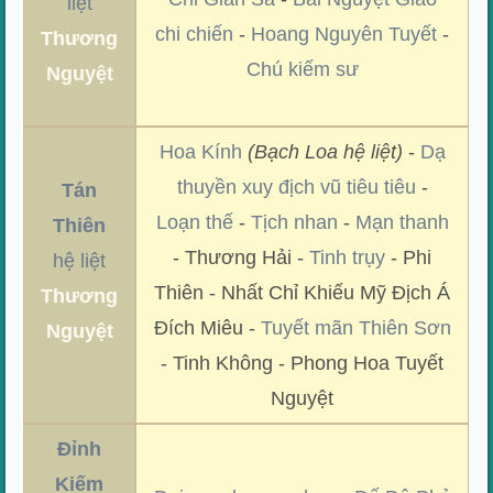
liệt
chi chiến
-
Hoang Nguyên Tuyết
-
Thương
Chú kiếm sư
Nguyệt
Hoa Kính
(Bạch Loa hệ liệt)
-
Dạ
thuyền xuy địch vũ tiêu tiêu
-
Tán
Loạn thế
-
Tịch nhan
-
Mạn thanh
Thiên
- Thương Hải -
Tinh trụy
- Phi
hệ liệt
Thiên - Nhất Chỉ Khiếu Mỹ Địch Á
Thương
Đích Miêu -
Tuyết mãn Thiên Sơn
Nguyệt
- Tinh Không - Phong Hoa Tuyết
Nguyệt
Đỉnh
Kiếm