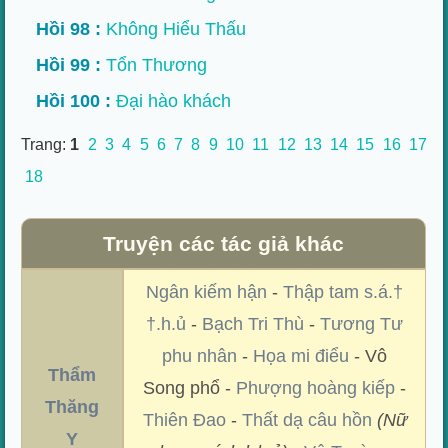
Hồi 98 :
Không Hiểu Thấu
Hồi 99 :
Tổn Thương
Hồi 100 :
Đại hào khách
Trang:
1
2
3
4
5
6
7
8
9
10
11
12
13
14
15
16
17
18
Truyện các tác giả khác
Ngân kiếm hận
-
Thập tam s.á.†
†.h.ủ
-
Bạch Tri Thù
-
Tương Tư
phu nhân
-
Họa mi điểu
- Vô
Thẩm
Song phổ -
Phượng hoàng kiếp
-
Thăng
Thiên Đao
-
Thất dạ câu hồn
(Nữ
Y