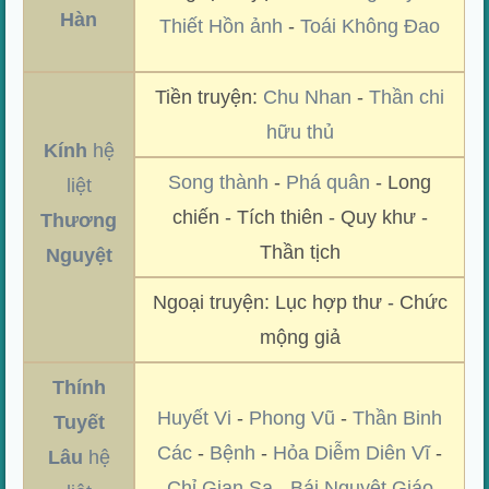
Hàn
Thiết Hồn ảnh
-
Toái Không Đao
Tiền truyện:
Chu Nhan
-
Thần chi
hữu thủ
Kính
hệ
Song thành
-
Phá quân
- Long
liệt
chiến - Tích thiên - Quy khư -
Thương
Thần tịch
Nguyệt
Ngoại truyện: Lục hợp thư - Chức
mộng giả
Thính
Huyết Vi
-
Phong Vũ
-
Thần Binh
Tuyết
Các
-
Bệnh
-
Hỏa Diễm Diên Vĩ
-
Lâu
hệ
Chỉ Gian Sa
-
Bái Nguyệt Giáo