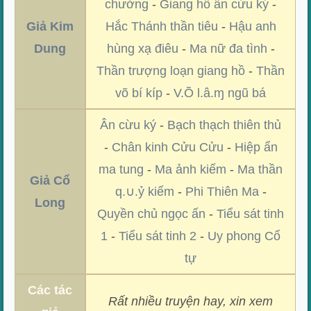
chưởng
-
Giang hồ ân cừu ký
-
Giả Kim
Hắc Thánh thần tiêu
-
Hậu anh
Dung
hùng xạ điêu
-
Ma nữ đa tình
-
Thần trượng loạn giang hồ
-
Thần
võ bí kíp
-
V.Õ l.â.ɱ ngũ bá
Ân cừu ký
-
Bạch thạch thiên thủ
-
Chân kinh Cửu Cửu
-
Hiệp ẩn
ma tung
-
Ma ảnh kiếm
-
Ma thần
Giả Cổ
q.∪.ỷ kiếm
-
Phi Thiên Ma
-
Long
Quyền chủ ngọc ấn
-
Tiểu sát tinh
1
-
Tiểu sát tinh 2
-
Uy phong Cổ
tự
Các tác
Rất nhiều truyện hay, xin xem