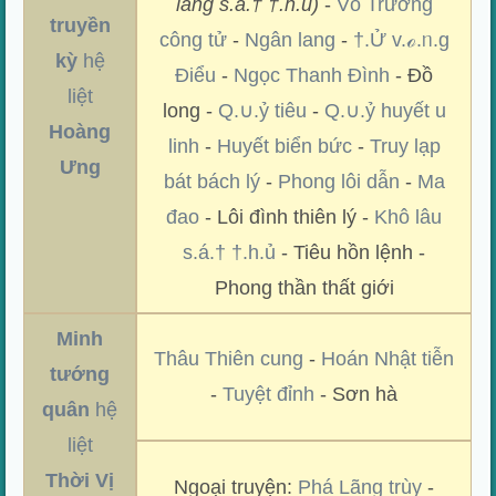
lang s.á.† †.h.ủ)
-
Vô Trường
truyền
công tử
-
Ngân lang
-
†.Ử v.ℴ.ᥒ.g
kỳ
hệ
Điểu
-
Ngọc Thanh Đình
- Đồ
liệt
long -
Q.∪.ỷ tiêu
-
Q.∪.ỷ huyết u
Hoàng
linh
-
Huyết biển bức
-
Truy lạp
Ưng
bát bách lý
-
Phong lôi dẫn
-
Ma
đao
- Lôi đình thiên lý -
Khô lâu
s.á.† †.h.ủ
- Tiêu hồn lệnh -
Phong thần thất giới
Minh
Thâu Thiên cung
-
Hoán Nhật tiễn
tướng
-
Tuyệt đỉnh
- Sơn hà
quân
hệ
liệt
Thời Vị
Ngoại truyện:
Phá Lãng trùy
-