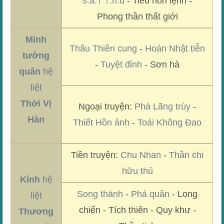
s.á.† †.h.ủ
- Tiêu hồn lệnh -
Phong thần thất giới
Minh
Thâu Thiên cung
-
Hoán Nhật tiễn
tướng
-
Tuyệt đỉnh
- Sơn hà
quân
hệ
liệt
Thời Vị
Ngoại truyện:
Phá Lãng trùy
-
Hàn
Thiết Hồn ảnh
-
Toái Không Đao
Tiền truyện:
Chu Nhan
-
Thần chi
hữu thủ
Kính
hệ
Song thành
-
Phá quân
- Long
liệt
chiến - Tích thiên - Quy khư -
Thương