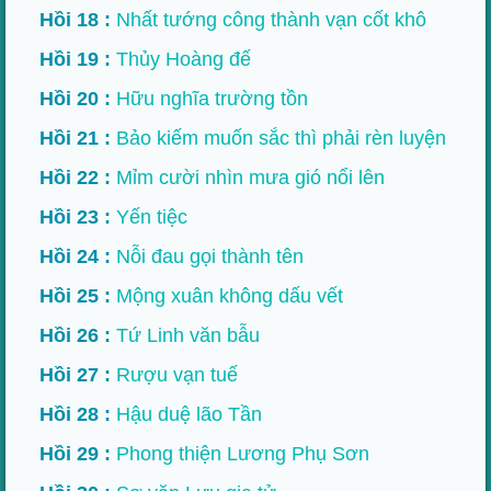
Hồi 18 :
Nhất tướng công thành vạn cốt khô
Hồi 19 :
Thủy Hoàng đế
Hồi 20 :
Hữu nghĩa trường tồn
Hồi 21 :
Bảo kiếm muốn sắc thì phải rèn luyện
Hồi 22 :
Mỉm cười nhìn mưa gió nổi lên
Hồi 23 :
Yến tiệc
Hồi 24 :
Nỗi đau gọi thành tên
Hồi 25 :
Mộng xuân không dấu vết
Hồi 26 :
Tứ Linh văn bẫu
Hồi 27 :
Rượu vạn tuế
Hồi 28 :
Hậu duệ lão Tần
Hồi 29 :
Phong thiện Lương Phụ Sơn