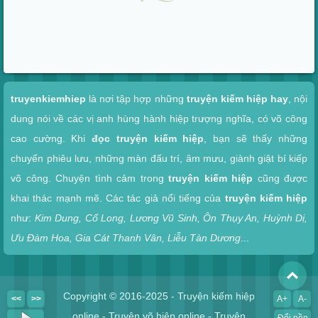
Xem nhanh
truyenkiemhiep
là nơi tập hợp những
truyện kiếm hiệp hay
, nội
dung nói về các vị anh hùng hành hiệp trượng nghĩa, có võ công
cao cường. Khi
đọc truyện kiếm hiệp
, bạn sẽ thấy những
chuyến phiêu lưu, những màn đấu trí, âm mưu, giành giật bí kiếp
võ công. Chuyện tình cảm trong
truyện kiếm hiệp
cũng được
khai thác mạnh mẽ. Các tác giả nổi tiếng của
truyện kiếm hiệp
như:
Kim Dung, Cổ Long, Lương Vũ Sinh, Ôn Thụy An, Huỳnh Dị,
Ưu Đàm Hoa, Gia Cát Thanh Vân, Liễu Tàn Dương
...
To
Copyright © 2016-2025 - Truyện kiếm hiệp
<<
>>
A+
A-
online - Truyện võ hiệp online - Truyện