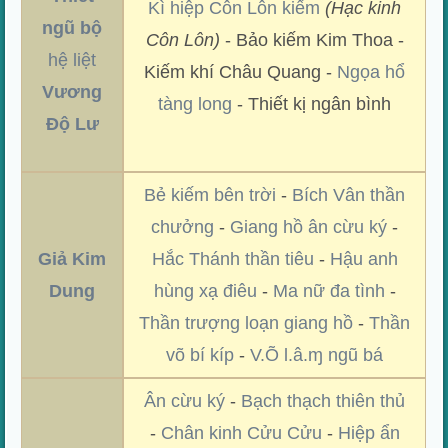
Kì hiệp Côn Lôn kiếm
(Hạc kinh
ngũ bộ
Côn Lôn)
- Bảo kiếm Kim Thoa -
hệ liệt
Kiếm khí Châu Quang -
Ngọa hổ
Vương
tàng long
- Thiết kị ngân bình
Độ Lư
Bẻ kiếm bên trời
-
Bích Vân thần
chưởng
-
Giang hồ ân cừu ký
-
Giả Kim
Hắc Thánh thần tiêu
-
Hậu anh
Dung
hùng xạ điêu
-
Ma nữ đa tình
-
Thần trượng loạn giang hồ
-
Thần
võ bí kíp
-
V.Õ l.â.ɱ ngũ bá
Ân cừu ký
-
Bạch thạch thiên thủ
-
Chân kinh Cửu Cửu
-
Hiệp ẩn