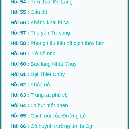
Hồi 54 :
Tửu thần Đỗ Lăng
Hồi 55 :
Cẩu đồ
Hồi 56 :
Khảng khái bi ca
Hồi 57 :
Thọ yến Từ công
Hồi 58 :
Phong tiêu tiêu hề dịch thủy hàn
Hồi 59 :
Trở về nhà
Hồi 60 :
Bác lãng Nhất Chùy
Hồi 61 :
Đại Thiết Chùy
Hồi 62 :
Khóa nô
Hồi 63 :
Trung xa phủ vệ
Hồi 64 :
Lo hụt một phen
Hồi 65 :
Cách nói của Đường Lệ
Hồi 66 :
Có huynh trưởng tên là Cự