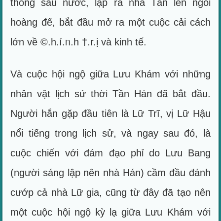
thống sáu nước, lập ra nhà Tần lên ngôi
hoàng đế, bắt đầu mở ra một cuộc cải cách
lớn về ©.h.í.ᥒ.h †.r.ị và kinh tế.
Và cuộc hội ngộ giữa Lưu Khám với những
nhân vật lịch sử thời Tần Hán đã bắt đầu.
Người hắn gặp đầu tiên là Lữ Trĩ, vị Lữ Hậu
nổi tiếng trong lịch sử, và ngay sau đó, là
cuộc chiến với đám đạo phỉ do Lưu Bang
(người sáng lập nên nhà Hán) cầm đầu đánh
cướp cả nhà Lữ gia, cũng từ đây đã tạo nên
một cuộc hội ngộ kỳ lạ giữa Lưu Khám với