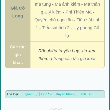
ma tung
-
Ma ảnh kiếm
-
Ma thần
Giả Cổ
q.∪.ỷ kiếm
-
Phi Thiên Ma
-
Long
Quyền chủ ngọc ấn
-
Tiểu sát tinh
1
-
Tiểu sát tinh 2
-
Uy phong Cổ
tự
Các tác
Rất nhiều truyện hay, xin xem
giả
thêm ở
trang các tác giả khác
khác
Thể loại:
Quân Sự
Lịch Sử
Xuyên Không
Canh Tân