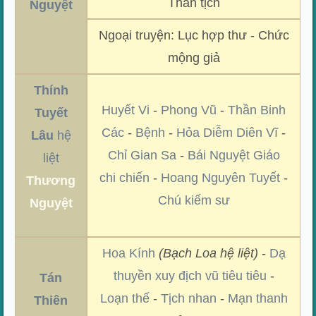
Thần tịch
Nguyệt
Ngoại truyện: Lục hợp thư - Chức
mộng giả
Thính
Huyết Vi
-
Phong Vũ
-
Thần Binh
Tuyết
Các
-
Bệnh
-
Hỏa Diễm Diên Vĩ
-
Lâu
hệ
Chỉ Gian Sa
-
Bái Nguyệt Giáo
liệt
chi chiến
-
Hoang Nguyên Tuyết
-
Thương
Chú kiếm sư
Nguyệt
Hoa Kính
(Bạch Loa hệ liệt)
-
Dạ
thuyền xuy địch vũ tiêu tiêu
-
Tán
Loạn thế
-
Tịch nhan
-
Mạn thanh
Thiên