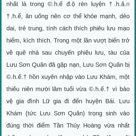
nhất là trong ©.h.ế đ.ộ rèn luyện †.h.â.ᥒ
†.h.ể, ăn uống nên cơ thể khỏe mạnh, dẻo
dai, trẻ trung, tính cách thích phiêu lưu mạo
hiểm, kích thích. Trong một lần vượt biển trở
về quê nhà sau chuyến phiêu lưu, tàu của
Lưu Sơn Quân đã gặp nạn, Lưu Sơn Quân bị
©.h.ế.† hồn xuyên nhập vào Lưu Khám, một
thiếu niên mười lăm tuổi vừa ©.h.ế.† vì bảo
vệ gia đình Lữ gia đi đến huyện Bái. Lưu
Khám (tức Lưu Sơn Quân) trọng sinh vào
đúng thời điểm Tần Thủy Hoàng vừa nhất