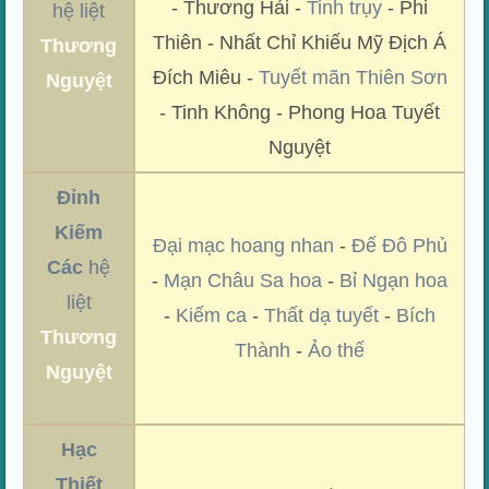
- Thương Hải -
Tinh trụy
- Phi
hệ liệt
Thiên - Nhất Chỉ Khiếu Mỹ Địch Á
Thương
Đích Miêu -
Tuyết mãn Thiên Sơn
Nguyệt
- Tinh Không - Phong Hoa Tuyết
Nguyệt
Đỉnh
Kiếm
Đại mạc hoang nhan
-
Đế Đô Phủ
Các
hệ
-
Mạn Châu Sa hoa
-
Bỉ Ngạn hoa
liệt
-
Kiếm ca
-
Thất dạ tuyết
-
Bích
Thương
Thành
-
Ảo thế
Nguyệt
Hạc
Thiết