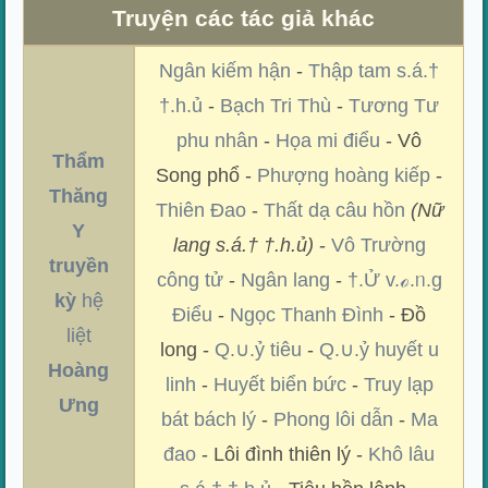
Truyện các tác giả khác
Ngân kiếm hận
-
Thập tam s.á.†
†.h.ủ
-
Bạch Tri Thù
-
Tương Tư
phu nhân
-
Họa mi điểu
- Vô
Thẩm
Song phổ -
Phượng hoàng kiếp
-
Thăng
Thiên Đao
-
Thất dạ câu hồn
(Nữ
Y
lang s.á.† †.h.ủ)
-
Vô Trường
truyền
công tử
-
Ngân lang
-
†.Ử v.ℴ.ᥒ.g
kỳ
hệ
Điểu
-
Ngọc Thanh Đình
- Đồ
liệt
long -
Q.∪.ỷ tiêu
-
Q.∪.ỷ huyết u
Hoàng
linh
-
Huyết biển bức
-
Truy lạp
Ưng
bát bách lý
-
Phong lôi dẫn
-
Ma
đao
- Lôi đình thiên lý -
Khô lâu