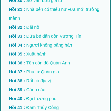
Hồi 30 :
Sơ văn Lưu gia tử
Hồi 31 :
Nhà bên có thiếu nữ vừa mới trưởng
thành
Hồi 32 :
Đãi nô
Hồi 33 :
Đứa bé đần độn Vương Tín
Hồi 34 :
Ngươi không bằng hắn
Hồi 35 :
Xuất hành
Hồi 36 :
Tên côn đồ Quán Anh
Hồi 37 :
Phụ tử Quán gia
Hồi 38 :
Rất có địa vị
Hồi 39 :
Cảnh cáo
Hồi 40 :
Đại trượng phu
Hồi 41 :
Đam Thủy Công