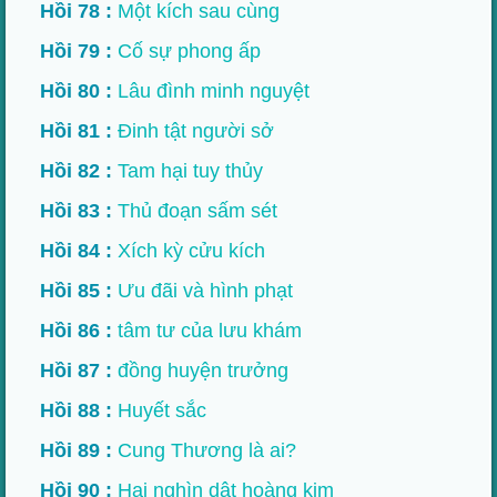
Hồi 78 :
Một kích sau cùng
Hồi 79 :
Cố sự phong ấp
Hồi 80 :
Lâu đình minh nguyệt
Hồi 81 :
Đinh tật người sở
Hồi 82 :
Tam hại tuy thủy
Hồi 83 :
Thủ đoạn sấm sét
Hồi 84 :
Xích kỳ cửu kích
Hồi 85 :
Ưu đãi và hình phạt
Hồi 86 :
tâm tư của lưu khám
Hồi 87 :
đồng huyện trưởng
Hồi 88 :
Huyết sắc
Hồi 89 :
Cung Thương là ai?
Hồi 90 :
Hai nghìn dật hoàng kim